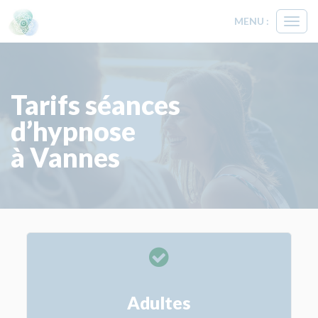
MENU :
Ouvri
le
menu
Tarifs séances
d’hypnose
à Vannes
Adultes