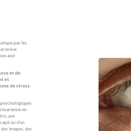
tique par les
ie brève
ion and
nose et de
t et
ome de stress
s psychologiques
 césarienne en
éro, une
icapé ou d’un
 des images, des