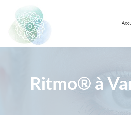
Accu
Ritmo® à Va