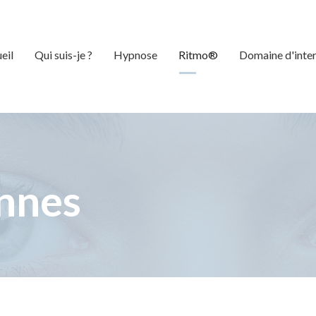
eil
Qui suis-je ?
Hypnose
Ritmo®
Domaine d'inte
nnes