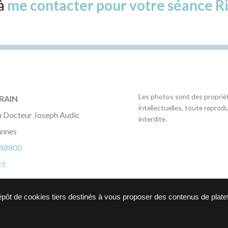
 à
me contacter pour votre séance R
Les photos sont des proprié
RAIN
intellectuelles, toute reprod
u Docteur Joseph Audic
interdite.
annes
48800
ct
dépôt de cookies tiers destinés à vous proposer des contenus de plat